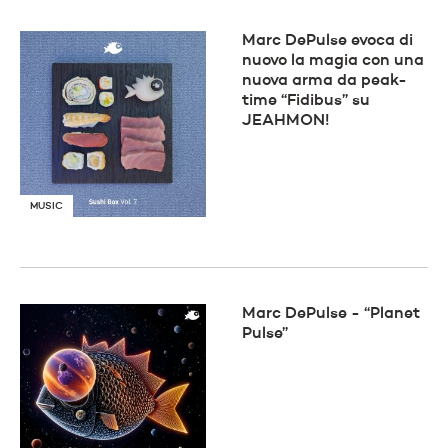
Marc DePulse evoca di
nuovo la magia con una
nuova arma da peak-
time “Fidibus” su
JEAHMON!
MUSIC
Marc DePulse - “Planet
Pulse”