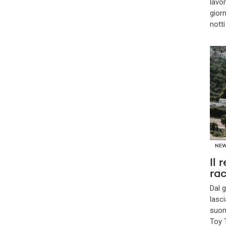
lavor
gior
notti
NE
Il 
ra
Dal g
lasci
suon
Toy T