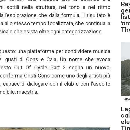
Re
i sottili nella struttura, nel tono e nel ritmo
ge
ll'esplorazione che dalla formula. Il risultato è
lis
a allo stesso tempo focalizzata, che continua la
'ar
Th
sicale che esista oltre ogni categorizzazione.
 questo: una piattaforma per condividere musica
dei gusti di Cons e Caia. Un nome che evoca
 questo Out Of Cycle Part 2 segna un nuovo,
conferma Cristi Cons come uno degli artisti più
, capace di dialogare con il club e con l'ascolto
dibile, maestria.
NE
Le
cal
el
Ti