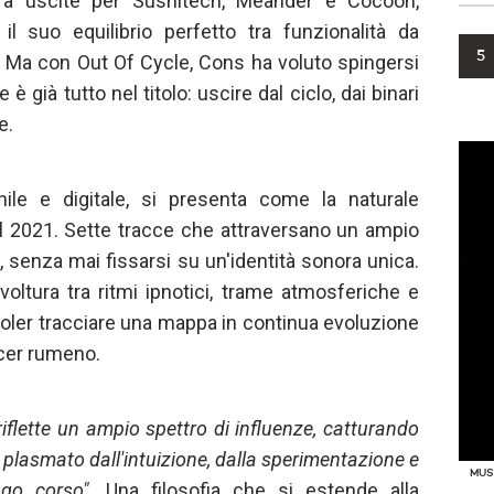
 tra uscite per Sushitech, Meander e Cocoon,
 suo equilibrio perfetto tra funzionalità da
5
. Ma con Out Of Cycle, Cons ha voluto spingersi
 già tutto nel titolo: uscire dal ciclo, dai binari
e.
inile e digitale, si presenta come la naturale
el 2021. Sette tracce che attraversano un ampio
, senza mai fissarsi su un'identità sonora unica.
ltura tra ritmi ipnotici, trame atmosferiche e
voler tracciare una mappa in continua evoluzione
ucer rumeno.
 riflette un ampio spettro di influenze, catturando
e plasmato dall'intuizione, dalla sperimentazione e
MUS
go corso".
Una filosofia che si estende alla