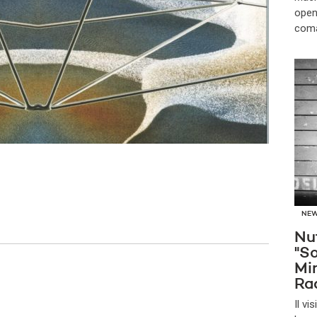
open
coma
NE
Nu
"So
Mi
Ra
Il v