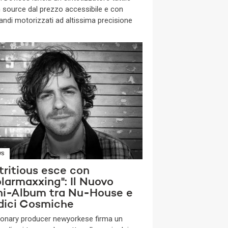
 source dal prezzo accessibile e con
ndi motorizzati ad altissima precisione
WS
tritious esce con
larmaxxing": Il Nuovo
ni-Album tra Nu-House e
dici Cosmiche
isionary producer newyorkese firma un