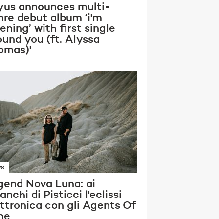
yus announces multi-
nre debut album ‘i'm
tening’ with first single
ound you (ft. Alyssa
omas)'
WS
gend Nova Luna: ai
anchi di Pisticci l'eclissi
ettronica con gli Agents Of
me