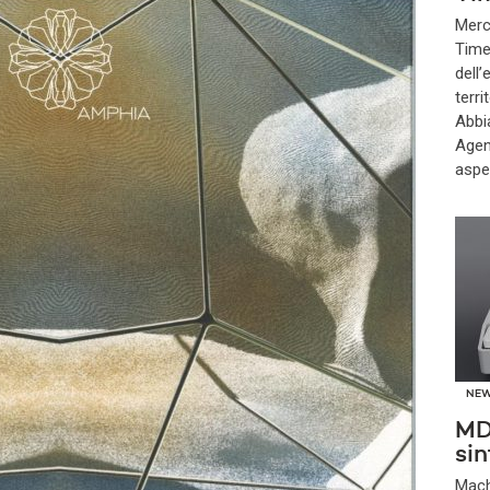
Merc
Time 
dell
terri
Abbi
Agen
aspe
NE
MD-
sin
Mach