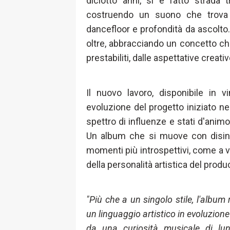
diciotto anni, si è fatto strada
costruendo un suono che trova il
dancefloor e profondità da ascolto
oltre, abbracciando un concetto che è
prestabiliti, dalle aspettative creativ
Il nuovo lavoro, disponibile in v
evoluzione del progetto iniziato n
spettro di influenze e stati d'animo
Un album che si muove con disinvo
momenti più introspettivi, come a 
della personalità artistica del prod
"Più che a un singolo stile, l'album
un linguaggio artistico in evoluzion
da una curiosità musicale di lun