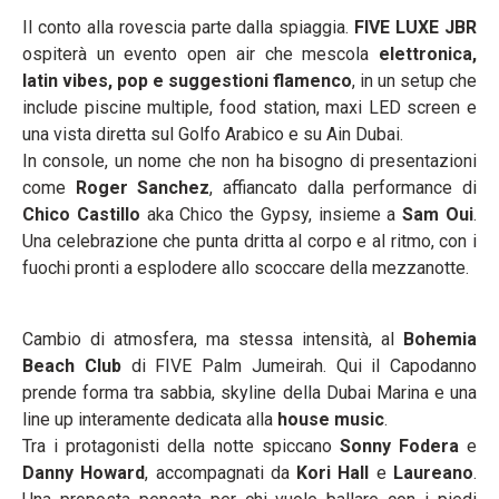
Il conto alla rovescia parte dalla spiaggia.
FIVE LUXE JBR
ospiterà un evento open air che mescola
elettronica,
latin vibes, pop e suggestioni flamenco
, in un setup che
include piscine multiple, food station, maxi LED screen e
una vista diretta sul Golfo Arabico e su Ain Dubai.
In console, un nome che non ha bisogno di presentazioni
come
Roger Sanchez
, affiancato dalla performance di
Chico Castillo
aka Chico the Gypsy, insieme a
Sam Oui
.
Una celebrazione che punta dritta al corpo e al ritmo, con i
fuochi pronti a esplodere allo scoccare della mezzanotte.
Cambio di atmosfera, ma stessa intensità, al
Bohemia
Beach Club
di FIVE Palm Jumeirah. Qui il Capodanno
prende forma tra sabbia, skyline della Dubai Marina e una
line up interamente dedicata alla
house music
.
Tra i protagonisti della notte spiccano
Sonny Fodera
e
Danny Howard
, accompagnati da
Kori Hall
e
Laureano
.