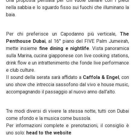
Una proposta pensata per chi vuole ballare con i piedi
nella sabbia e lo sguardo fisso sui fuochi che illuminano la
baia.
Per chi preferisce un Capodanno più verticale,
The
Penthouse Dubai
, al 16° piano del FIVE Palm Jumeirah,
mette insieme
fine dining e nightlife
. Vista panoramica
sulla Marina, cucina giapponese con live cooking stations,
drink flow e un intrattenimento che fonde live performance
e club culture.
Il sound della serata sarà affidato a
Caffola & Engel
, con
uno show che intreccia sassofono dal vivo e house music,
accompagnando il passaggio al nuovo anno dall’alto.
Tre modi diversi di vivere la stessa notte, tutti con Dubai
come sfondo e la musica come bussola.
Per informazioni complete e prenotazioni, il consiglio è
uno solo:
head to the website