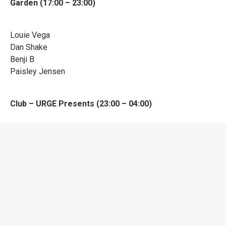
Garden (17:00 – 23:00)
Louie Vega
Dan Shake
Benji B
Paisley Jensen
Club – URGE Presents (23:00 – 04:00)
Robbie Doherty
Reelow
DiOSA
Basso