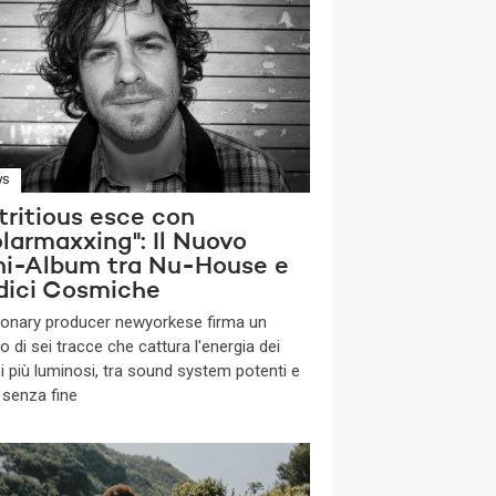
WS
tritious esce con
larmaxxing": Il Nuovo
ni-Album tra Nu-House e
dici Cosmiche
isionary producer newyorkese firma un
o di sei tracce che cattura l'energia dei
ni più luminosi, tra sound system potenti e
 senza fine