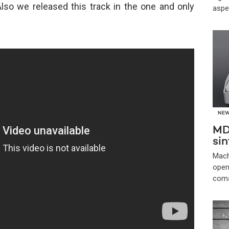
Also we released this track in the one and only
aspe
NE
MD-
sin
Mach
open
coma