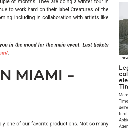
uple of months. They are doing a winter tour in
ue to work hard on their label Creatures of the
ing including in collaboration with artists like
 you in the mood for the main event. Last tickets
com/
.
NE
Le
N MIAMI -
cal
el
Ti
Merc
Time 
dell
terri
Abbi
bly one of our favorite productions. Not so many
Agen