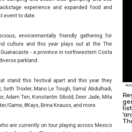
 backstage experience and expanded food and
t event to date.
cious, environmentally friendly gathering for
d culture and this year plays out at the The
, Guanacaste - a province in northwestern Costa
diverse parkland.
at stand this festival apart and this year they
MUS
, Seth Troxler, Mano Le Tough, Sama' Abdulhadi,
Re
r, Adam Ten, Konstantin Sibold, Deer Jade, Mita
ge
ter/Game, 8Kays, Brina Knauss, and more.
lis
'ar
Th
ho are currently on tour playing across Mexico