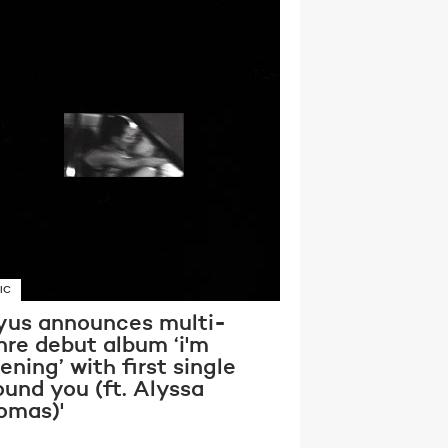
IC
yus announces multi-
nre debut album ‘i'm
tening’ with first single
ound you (ft. Alyssa
omas)'