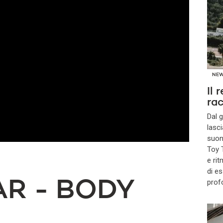
NE
Il 
ra
Dal g
lasci
suon
Toy T
e rit
di e
AR - BODY
prof