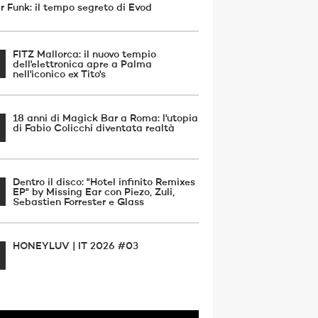
r Funk: il tempo segreto di Evod
FITZ Mallorca: il nuovo tempio
dell'elettronica apre a Palma
nell'iconico ex Tito's
18 anni di Magick Bar a Roma: l'utopia
di Fabio Colicchi diventata realtà
Dentro il disco: "Hotel infinito Remixes
EP" by Missing Ear con Piezo, Zuli,
Sebastien Forrester e Glass
HONEYLUV | IT 2026 #03