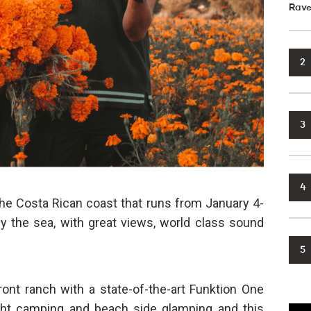
Rave
2
3
4
 the Costa Rican coast that runs from January 4-
 by the sea, with great views, world class sound
5
ront ranch with a state-of-the-art Funktion One
ght camping and beach side glamping and this