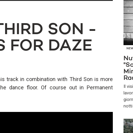
THIRD SON -
 FOR DAZE
NE
Nu
"So
Mi
Ra
his track in combination with Third Son is more
Il v
 the dance floor. Of course out in Permanent
lavor
gior
notti