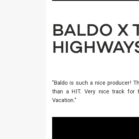
BALDO X 
HIGHWAYS
"Baldo is such a nice producer! T
than a HIT. Very nice track for
Vacation."