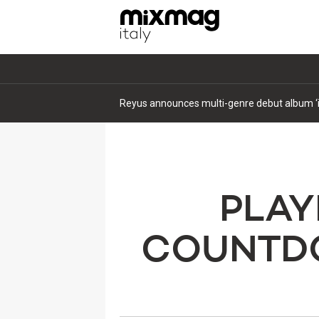
Legend Nova Luna: ai calanchi di Pisticci l'ec
PLAY
COUNTDO