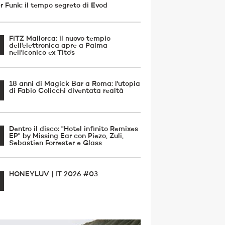
r Funk: il tempo segreto di Evod
FITZ Mallorca: il nuovo tempio
dell'elettronica apre a Palma
nell'iconico ex Tito's
18 anni di Magick Bar a Roma: l'utopia
di Fabio Colicchi diventata realtà
Dentro il disco: "Hotel infinito Remixes
EP" by Missing Ear con Piezo, Zuli,
Sebastien Forrester e Glass
HONEYLUV | IT 2026 #03