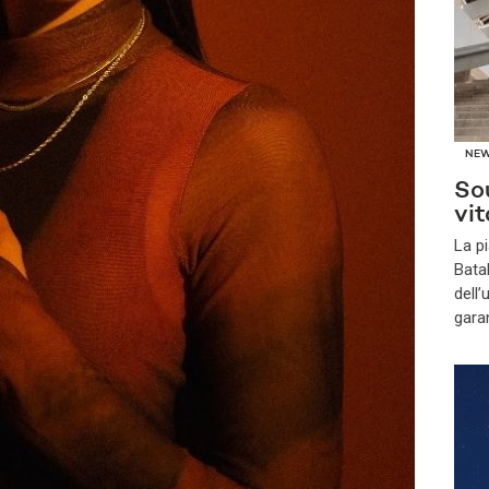
NE
So
vit
​La 
Batal
dell’
garan