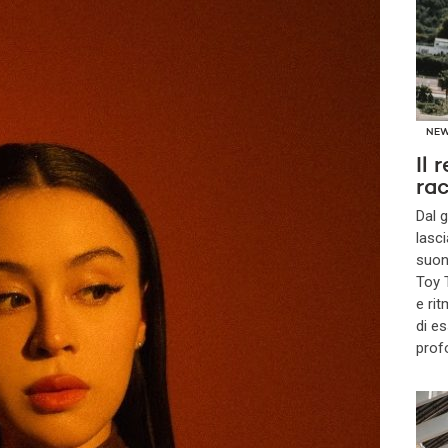
NE
Il 
ra
Dal g
lasci
suon
Toy T
e rit
di e
prof