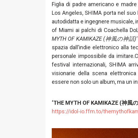
Figlia di padre americano e madre
Los Angeles, SHIMA porta nel suo DN
autodidatta e ingegnere musicale, in
of Miami ai palchi di Coachella D
MYTH OF KAMIKAZE (神風の神話)’
spazia dall’indie elettronico alla 
personale impossibile da imitare.C
festival internazionali, SHIMA ar
visionarie della scena elettronica
essere non solo un album, ma un int
‘THE MYTH OF KAMIKAZE (神風
https://idol-io.ffm.to/
themythofkam