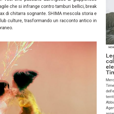
gile che si infrange contro tamburi bellici, break
max di chitarra sognante. SHIMA mescola storia e
 club culture, trasformando un racconto antico in
oraneo.
NE
Le
cal
el
Ti
Merc
Time 
dell
terri
Abbi
Agen
aspe