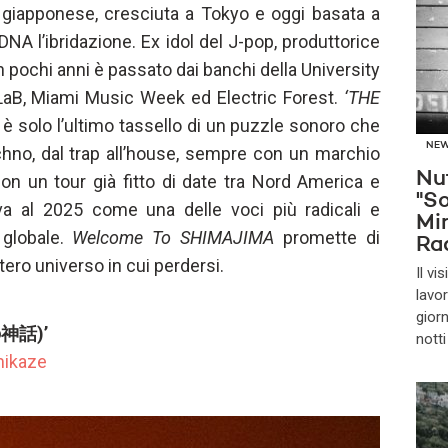
 giapponese, cresciuta a Tokyo e oggi basata a
A l’ibridazione. Ex idol del J-pop, produttorice
 pochi anni è passato dai banchi della University
oLaB, Miami Music Week ed Electric Forest.
‘THE
è solo l’ultimo tassello di un puzzle sonoro che
NE
techno, dal trap all’house, sempre con un marchio
Nu
on un tour già fitto di date tra Nord America e
"So
riva al 2025 come una delle voci più radicali e
Mi
 globale.
Welcome To SHIMAJIMA
promette di
Ra
ero universo in cui perdersi.
Il v
lavor
gior
の神話)’
notti
ikaze