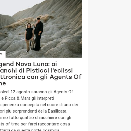
WS
gend Nova Luna: ai
anchi di Pisticci l'eclissi
ettronica con gli Agents Of
me
oledì 12 agosto saranno gli Agents Of
e Picca & Mars gli interpreti
’esperienza concepita nel cuore di uno dei
tori più sorprendenti della Basilicata.
amo fatto quattro chiacchiere con gli
ts of time per farci raccontare cosa
ttarci da questa notte cosmica.