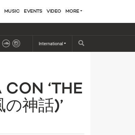
MUSIC
EVENTS
VIDEO
MORE
International
A CON ‘THE
神風の神話)’