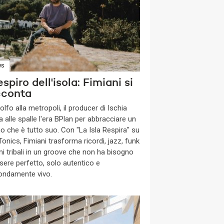
WS
respiro dell'isola: Fimiani si
cconta
olfo alla metropoli, il producer di Ischia
a alle spalle l'era BPlan per abbracciare un
o che è tutto suo. Con "La Isla Respira" su
onics, Fimiani trasforma ricordi, jazz, funk
mi tribali in un groove che non ha bisogno
ssere perfetto, solo autentico e
ondamente vivo.