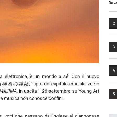
Rave
2
3
4
a elettronica, è un mondo a sé. Con il nuovo
ZE (神風の神話)’
apre un capitolo cruciale verso
IMAJIMA
, in uscita il 26 settembre su Young Art
5
sua musica non conosce confini.
re: voci che passano dall’inglese al giapponese