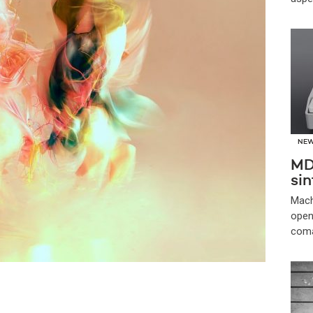
NE
MD-
sin
Mach
open
coma