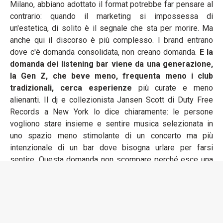
Milano, abbiano adottato il format potrebbe far pensare al
contrario: quando il marketing si impossessa di
un'estetica, di solito è il segnale che sta per morire. Ma
anche qui il discorso è più complesso. I brand entrano
dove c'è domanda consolidata, non creano domanda.
E la
domanda dei listening bar viene da una generazione,
la Gen Z, che beve meno, frequenta meno i club
tradizionali, cerca esperienze
più curate e meno
alienanti. Il dj e collezionista Jansen Scott di Duty Free
Records a New York lo dice chiaramente: le persone
vogliono stare insieme e sentire musica selezionata in
uno spazio meno stimolante di un concerto ma più
intenzionale di un bar dove bisogna urlare per farsi
sentire. Questa domanda non scompare perché esce una
nuova sneaker limited edition.
C'è infine un argomento tecnico che parla di longevità. I
listening bar sono strettamente legati al ritorno del vinile,