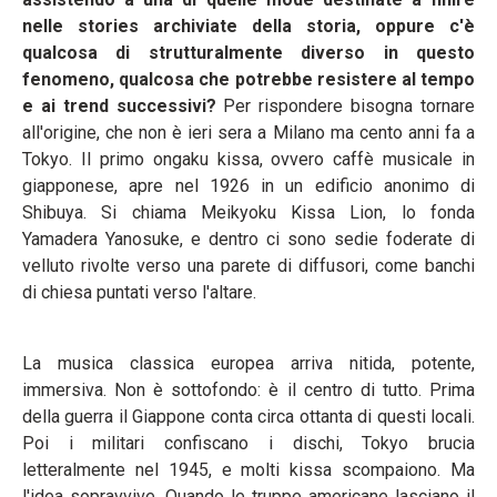
nelle stories archiviate della storia, oppure c'è
qualcosa di strutturalmente diverso in questo
fenomeno, qualcosa che potrebbe resistere al tempo
e ai trend successivi?
Per rispondere bisogna tornare
all'origine, che non è ieri sera a Milano ma cento anni fa a
Tokyo. Il primo ongaku kissa, ovvero caffè musicale in
giapponese, apre nel 1926 in un edificio anonimo di
Shibuya. Si chiama Meikyoku Kissa Lion, lo fonda
Yamadera Yanosuke, e dentro ci sono sedie foderate di
velluto rivolte verso una parete di diffusori, come banchi
di chiesa puntati verso l'altare.
La musica classica europea arriva nitida, potente,
immersiva. Non è sottofondo: è il centro di tutto. Prima
della guerra il Giappone conta circa ottanta di questi locali.
Poi i militari confiscano i dischi, Tokyo brucia
letteralmente nel 1945, e molti kissa scompaiono. Ma
l'idea sopravvive. Quando le truppe americane lasciano il