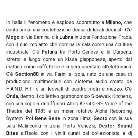
In Italia il fenomeno è esploso soprattutto a
Milano,
che
conta ormai una costellazione densa di locali dedicati. C'è
Mogo
in via Bernina, c'è
Lubna
in zona Fondazione Prada,
con il suo impianto che domina la sala come una scultura
industriale. C'è
Futura
tra Porta Genova e la Darsena,
stretto e lungo come un kissa giapponese, aperto dal
mattino come caffetteria e la sera orientato all'elettronica.
C'è
Section80
in via Farini a Isola, nato da una casa di
produzione multimediale con sistema audio creato da
H.A.N.D. HiFi e un ledwall di quattro metri e mezzo. C'è
Onda
, dentro il collettivo gastronomico Sidewalk Kitchens,
con una coppia di diffusori Altec A7-500-8E Voice of the
Theatre del 1983 e un mixer rotativo Alpha Recording
System. Poi
Bene Bene
in zona Lima,
Gesto
con la sua
sala Malinconia in zona Porta Venezia,
Dexter Sound
Bites
all'Isola con i vinili curati dal collezionista e dj