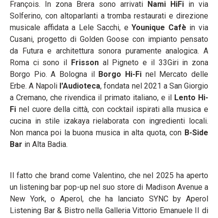
François. In zona Brera sono arrivati
Nami HiFi
in via
Solferino, con altoparlanti a tromba restaurati e direzione
musicale affidata a Lele Sacchi, e
Younique Cafè
in via
Cusani, progetto di Golden Goose con impianto pensato
da Futura e architettura sonora puramente analogica. A
Roma ci sono il
Frisson
al Pigneto e il 33Giri in zona
Borgo Pio. A Bologna il
Borgo Hi-Fi
nel Mercato delle
Erbe. A Napoli
l'Audioteca
, fondata nel 2021 a San Giorgio
a Cremano, che rivendica il primato italiano, e il
Lento Hi-
Fi
nel cuore della città, con cocktail ispirati alla musica e
cucina in stile izakaya rielaborata con ingredienti locali.
Non manca poi la buona musica in alta quota, con
B-Side
Bar
in Alta Badia.
Il fatto che brand come Valentino, che nel 2025 ha aperto
un listening bar pop-up nel suo store di Madison Avenue a
New York, o Aperol, che ha lanciato SYNC by Aperol
Listening Bar & Bistro nella Galleria Vittorio Emanuele II di