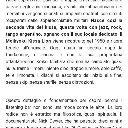
paese negli anni cinquanta, i vinili che abbandonano nei
mercatini vengono suonati su impianti costruiti con circuiti
recuperati dalle apparecchiature militari.
Nasce così la
seconda vita dei kissa, questa volta con jazz, rock,
tango argentino, ognuno con il suo locale dedicato. Il
Meikyoku Kissa Lion
viene ricostruito nel 1950 e riapre
fedele all'originale. Oggi, quasi un secolo dopo la
fondazione, è ancora lì, con la sua proprietaria
ottantatreenne Keiko Ishihara che non ha cambiato quasi
nulla, tranne il menu: niente cibo, troppo rumore, solo caffè,
tè e limonata. I dischi si ascoltano dall'inizio alla fine,
senza skip, senza shuffle, senza distrazioni.
Questo dettaglio è fondamentale per capire perché i
listening bar non sono una moda come le altre. La loro
radice non è estetica ma filosofica, quasi spirituale. Il
documentarista Nick Dwyer, che ha passato dieci anni a
studiare i kissa per il suo film "A Century in Sound" del