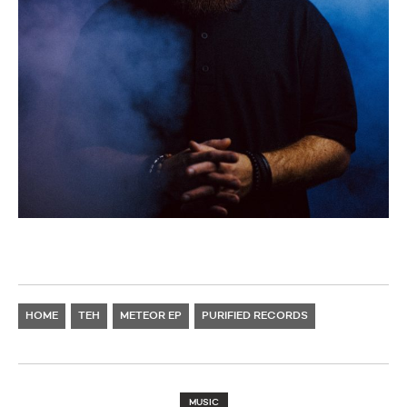
HOME
TEH
METEOR EP
PURIFIED RECORDS
MUSIC