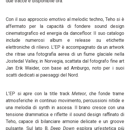
due tracce e disponibile ora.
Con il suo approccio emotivo al melodic techno, Teho si è
affermato per la capacità di fondere sound design
cinematografico ed energia da dancefloor. Il suo catalogo
include numerosi album e release su etichette
elettroniche di rilievo. L’EP è accompagnato da un artwork
che ritrae una fotografia aerea di un fiume glaciale nella
Jostedal Valley, in Norvegia, scattata dal fotografo fine art
Jan Erik Waider, con base ad Amburgo, noto per i suoi
scatti dedicati ai paesaggi del Nord.
L’EP si apre con la title track
Meteor
, che fonde trame
atmosferiche in continuo movimento, percussioni nitide e
una melodia di synth in ascesa. Il brano cresce con una
tensione drammatica e riflette il sound design raffinato di
Teho, capace di bilanciare armonie delicate e un groove
pulsante. Sul lato B,
Deep Down
esplora un’estetica più