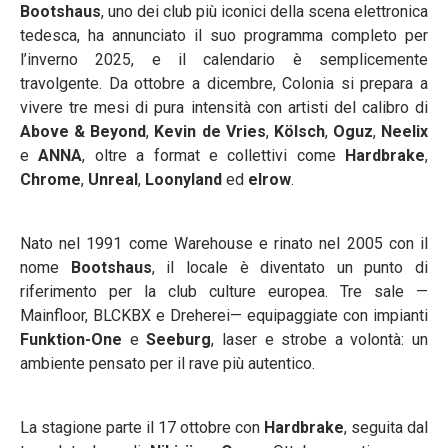
Bootshaus
, uno dei club più iconici della scena elettronica
tedesca, ha annunciato il suo programma completo per
l’inverno 2025, e il calendario è semplicemente
travolgente. Da ottobre a dicembre, Colonia si prepara a
vivere tre mesi di pura intensità con artisti del calibro di
Above & Beyond
,
Kevin de Vries
,
Kölsch
,
Oguz
,
Neelix
e
ANNA
, oltre a format e collettivi come
Hardbrake
,
Chrome
,
Unreal
,
Loonyland
ed
elrow
.
Nato nel 1991 come Warehouse e rinato nel 2005 con il
nome
Bootshaus
, il locale è diventato un punto di
riferimento per la club culture europea. Tre sale —
Mainfloor, BLCKBX e Dreherei— equipaggiate con impianti
Funktion-One
e
Seeburg
, laser e strobe a volontà: un
ambiente pensato per il rave più autentico.
La stagione parte il 17 ottobre con
Hardbrake
, seguita dal