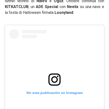
tunnel techno di
Nibirii
e
Oguz
. Ottobre continua con
KITKATCLUB
, un
ADE Special
con
Neelix
su una nave e
la festa di Halloween firmata
Loonyland
.
Ver esta publicación en Instagram