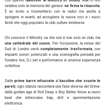
Con questo
takeover al Ministry of Sound
, Mak10 non
celebra solo la memoria del genere:
ne firma la rinascita
.
È un invito a riconnettersi con le radici ma anche a
spingere in avanti, ad accogliere le nuove voci e i nuovi
ibridi che oggi popolano la club culture londinese.
Chi conosce il Ministry sa che non è mai solo un club, ma
una cattedrale del suono.
Per l’occasione, la venue del
Sud di Londra verrà
completamente trasformata
, con
impianti sonori potenziati e una scenografia pensata per
fondere live, DJ set e performance in un’unica esperienza
collettiva.
Dalle
prime barre infuocate
al
bassline che scuote le
pareti
, ogni stanza racconterà una fase diversa del Grime:
dalla golden age di Roll Deep e Boy Better Know ai nuovi
beat che intrecciano trap, drill e sperimentazione
elettronica.