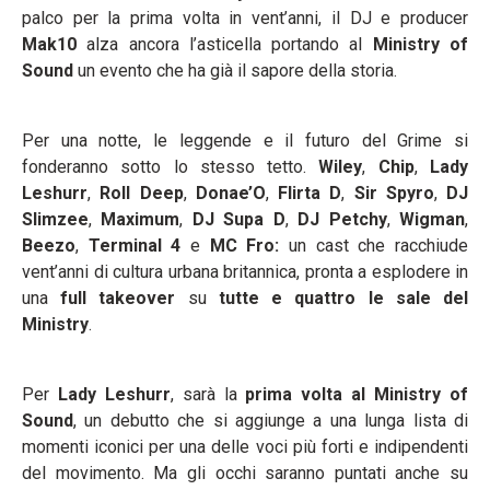
palco per la prima volta in vent’anni, il DJ e producer
Mak10
alza ancora l’asticella portando al
Ministry of
Sound
un evento che ha già il sapore della storia.
Per una notte, le leggende e il futuro del Grime si
fonderanno sotto lo stesso tetto.
Wiley
,
Chip
,
Lady
Leshurr
,
Roll Deep
,
Donae’O
,
Flirta D
,
Sir Spyro
,
DJ
Slimzee
,
Maximum
,
DJ Supa D
,
DJ Petchy
,
Wigman
,
Beezo
,
Terminal 4
e
MC Fro:
un cast che racchiude
vent’anni di cultura urbana britannica, pronta a esplodere in
una
full takeover
su
tutte e quattro le sale del
Ministry
.
Per
Lady Leshurr
, sarà la
prima volta al Ministry of
Sound
, un debutto che si aggiunge a una lunga lista di
momenti iconici per una delle voci più forti e indipendenti
del movimento. Ma gli occhi saranno puntati anche su