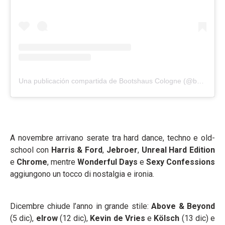
Una publicación compartida de Bootshaus Cologne (@bootshaus)
A novembre arrivano serate tra hard dance, techno e old-
school con
Harris & Ford
,
Jebroer
,
Unreal Hard Edition
e
Chrome
, mentre
Wonderful Days
e
Sexy Confessions
aggiungono un tocco di nostalgia e ironia.
Dicembre chiude l’anno in grande stile:
Above & Beyond
(5 dic),
elrow
(12 dic),
Kevin de Vries
e
Kölsch
(13 dic) e