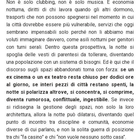
Non è solo clubbing, non è solo musica. È economia
notturna, diritti di chi lavora quando gli altri dormono,
trasporti che non possono spegnersi nel momento in cui
la città dovrebbe essere più vulnerabile, servizi che oggi
sembrano impensabili solo perché non li abbiamo mai
voluti immaginare davvero, come asili notturni per genitori
con turni serali. Dentro questa prospettiva, la notte si
spoglia delle vesti di parentesi da tollerare, diventando
una popolazione con un sistema di bisogni. Ed è qui che il
discorso sugli spazi abbandonati torna con forza:
se un
ex cinema o un ex teatro resta chiuso per dodici ore
al giorno, se interi pezzi di città restano spenti, la
notte si polarizza altrove, si concentra, si comprime,
diventa rumorosa, conflittuale, ingestibile.
Se invece
si ridisegna la gestione degli spazi, non solo la loro
architettura, allora la notte può dilatarsi, diventando quel
punto di incontro tra discipline e comunità, economie
diverse di cui parlano, e non la solita guerra di posizione
tra chi “fa casino” e chi “non vuole nessuno sotto casa”.