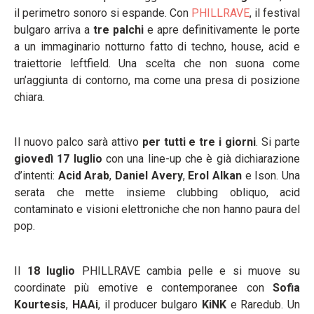
il perimetro sonoro si espande. Con
PHILLRAVE
, il festival
bulgaro arriva a
tre palchi
e apre definitivamente le porte
a un immaginario notturno fatto di techno, house, acid e
traiettorie leftfield. Una scelta che non suona come
un’aggiunta di contorno, ma come una presa di posizione
chiara.
Il nuovo palco sarà attivo
per tutti e tre i giorni
. Si parte
giovedì 17 luglio
con una line-up che è già dichiarazione
d’intenti:
Acid Arab
,
Daniel Avery
,
Erol Alkan
e Ison. Una
serata che mette insieme clubbing obliquo, acid
contaminato e visioni elettroniche che non hanno paura del
pop.
Il
18 luglio
PHILLRAVE cambia pelle e si muove su
coordinate più emotive e contemporanee con
Sofia
Kourtesis
,
HAAi
, il producer bulgaro
KiNK
e Raredub. Un