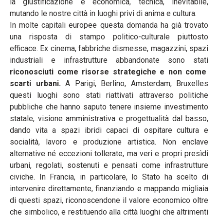
la giustificazione è economica, tecnica, inevitabile,
mutando le nostre città in luoghi privi di anima e cultura.
In molte capitali europee questa domanda ha già trovato
una risposta di stampo politico-culturale piuttosto
efficace. Ex cinema, fabbriche dismesse, magazzini, spazi
industriali e infrastrutture abbandonate sono stati
riconosciuti come risorse strategiche e non come
scarti urbani.
A Parigi, Berlino, Amsterdam, Bruxelles
questi luoghi sono stati riattivati attraverso politiche
pubbliche che hanno saputo tenere insieme investimento
statale, visione amministrativa e progettualità dal basso,
dando vita a spazi ibridi capaci di ospitare cultura e
socialità, lavoro e produzione artistica. Non enclave
alternative né eccezioni tollerate, ma veri e propri presìdi
urbani, regolati, sostenuti e pensati come infrastrutture
civiche. In Francia, in particolare, lo Stato ha scelto di
intervenire direttamente, finanziando e mappando migliaia
di questi spazi, riconoscendone il valore economico oltre
che simbolico, e restituendo alla città luoghi che altrimenti