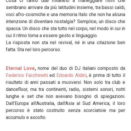
Cosa ci fanno due milanesi a maneggiare ritmi che
sembrano arrivare da più latitudini insieme, tra bassi caldi,
voci afro-cosmiche e una memoria Italo che non ha alcuna
intenzione di diventare nostalgia? Semplice, un disco che
spacca. Un disco che sta tutto nel corpo, nel modo in cui in
cui il ritmo torna a essere gesto e linguaggio.
La risposta non sta nel revival, né in una citazione ben
fatta. Sta nel loro percorso.
Eternal Love
,
nome del duo di DJ italiani composto da
Federico Facchinetti
ed
Edoardo Aldini
, è prima di tutto il
risultato di anni passati a
muoversi
. Non solo tra club e
dancefloor, ma tra continenti, radio, sistemi sonori, notti
lunghe e set che non avevano bisogno di spiegazioni.
Dall’Europa all’Australia, dall’Asia al Sud America, il loro
percorso è stato costruito senza scorciatoie ma per
accumulo e ascolto.