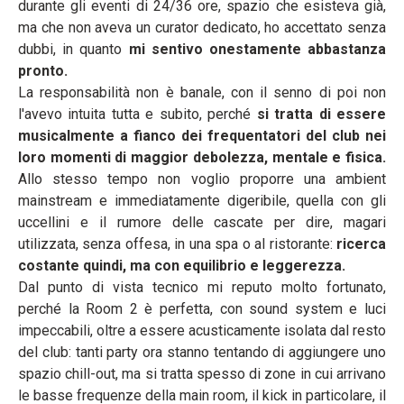
durante gli eventi di 24/36 ore, spazio che esisteva già,
ma che non aveva un curator dedicato, ho accettato senza
dubbi, in quanto
mi sentivo onestamente abbastanza
pronto.
La responsabilità non è banale, con il senno di poi non
l'avevo intuita tutta e subito, perché
si tratta di essere
musicalmente a fianco dei frequentatori del club nei
loro momenti di maggior debolezza, mentale e fisica.
Allo stesso tempo non voglio proporre una ambient
mainstream e immediatamente digeribile, quella con gli
uccellini e il rumore delle cascate per dire, magari
utilizzata, senza offesa, in una spa o al ristorante:
ricerca
costante quindi, ma con equilibrio e leggerezza.
Dal punto di vista tecnico mi reputo molto fortunato,
perché la Room 2 è perfetta, con sound system e luci
impeccabili, oltre a essere acusticamente isolata dal resto
del club: tanti party ora stanno tentando di aggiungere uno
spazio chill-out, ma si tratta spesso di zone in cui arrivano
le basse frequenze della main room, il kick in particolare, il