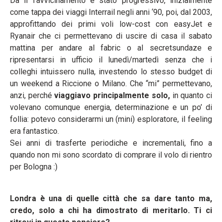
Da lì l'avvicinamento è stato progressivo, inizialmente
come tappa dei viaggi Interrail negli anni ‘90, poi, dal 2003,
approfittando dei primi voli low-cost con easyJet e
Ryanair che ci permettevano di uscire di casa il sabato
mattina per andare al fabric o al secretsundaze e
ripresentarsi in ufficio il lunedì/martedì senza che i
colleghi intuissero nulla, investendo lo stesso budget di
un weekend a Riccione o Milano. Che “mi” permettevano,
anzi, perché
viaggiavo principalmente solo,
in quanto ci
volevano comunque energia, determinazione e un po’ di
follia: potevo considerarmi un (mini) esploratore, il feeling
era fantastico.
Sei anni di trasferte periodiche e incrementali, fino a
quando non mi sono scordato di comprare il volo di rientro
per Bologna :)
Londra è una di quelle città che sa dare tanto ma,
credo, solo a chi ha dimostrato di meritarlo. Ti ci