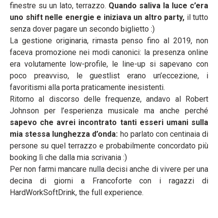
finestre su un lato, terrazzo.
Quando saliva la luce c’era
uno shift nelle energie e iniziava un altro party,
il tutto
senza dover pagare un secondo biglietto :)
La gestione originaria, rimasta penso fino al 2019, non
faceva promozione nei modi canonici: la presenza online
era volutamente low-profile, le line-up si sapevano con
poco preavviso, le guestlist erano un’eccezione, i
favoritismi alla porta praticamente inesistenti.
Ritorno al discorso delle frequenze, andavo al Robert
Johnson per l’esperienza musicale ma anche perché
sapevo che avrei incontrato tanti esseri umani sulla
mia stessa lunghezza d’onda:
ho parlato con centinaia di
persone su quel terrazzo e probabilmente concordato più
booking lì che dalla mia scrivania :)
Per non farmi mancare nulla decisi anche di vivere per una
decina di giorni a Francoforte con i ragazzi di
HardWorkSoftDrink, the full experience.