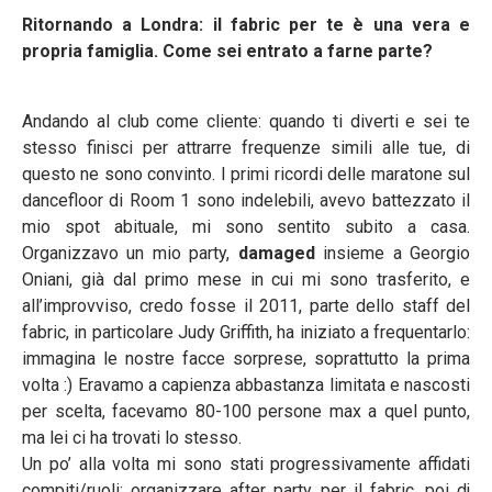
Ritornando a Londra: i
l fabric per te è una vera e
propria famiglia. Come sei entrato a farne parte?
Andando al club come cliente: quando ti diverti e sei te
stesso finisci per attrarre frequenze simili alle tue, di
questo ne sono convinto. I primi ricordi delle maratone sul
dancefloor di Room 1 sono indelebili, avevo battezzato il
mio spot abituale, mi sono sentito subito a casa.
Organizzavo un mio party,
damaged
insieme a Georgio
Oniani, già dal primo mese in cui mi sono trasferito, e
all’improvviso, credo fosse il 2011, parte dello staff del
fabric, in particolare Judy Griffith, ha iniziato a frequentarlo:
immagina le nostre facce sorprese, soprattutto la prima
volta :) Eravamo a capienza abbastanza limitata e nascosti
per scelta, facevamo 80-100 persone max a quel punto,
ma lei ci ha trovati lo stesso.
Un po’ alla volta mi sono stati progressivamente affidati
compiti/ruoli: organizzare after party per il fabric, poi dj