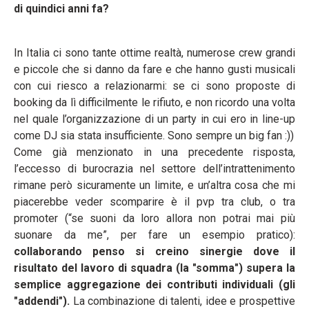
di quindici anni fa?
In Italia ci sono tante ottime realtà, numerose crew grandi
e piccole che si danno da fare e che hanno gusti musicali
con cui riesco a relazionarmi: se ci sono proposte di
booking da lì difficilmente le rifiuto, e non ricordo una volta
nel quale l’organizzazione di un party in cui ero in line-up
come DJ sia stata insufficiente. Sono sempre un big fan :))
Come già menzionato in una precedente risposta,
l’eccesso di burocrazia nel settore dell’intrattenimento
rimane però sicuramente un limite, e un’altra cosa che mi
piacerebbe veder scomparire è il pvp tra club, o tra
promoter (“se suoni da loro allora non potrai mai più
suonare da me”, per fare un esempio pratico):
collaborando penso si creino sinergie dove il
risultato del lavoro di squadra (la "somma") supera la
semplice aggregazione dei contributi individuali (gli
"addendi").
La combinazione di talenti, idee e prospettive