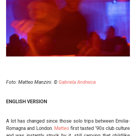
Foto: Matteo Manzini. ©
Gabriela Andreica
ENGLISH VERSION
A lot has changed since those solo trips between Emilia-
Romagna and London.
Matteo
first tasted ’90s club culture
and was instantly struck by it, still carrying that childlike