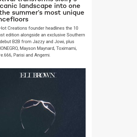
lcanic landscape into one
 the summer’s most unique
ncefloors
Hot Creations founder headlines the 10
st edition alongside an exclusive Southern
y debut B2B from Jazzy and Jowi, plus
ONEGRO, Mayson Maynard, Toximami,
re.666, Parisi and Angemi.