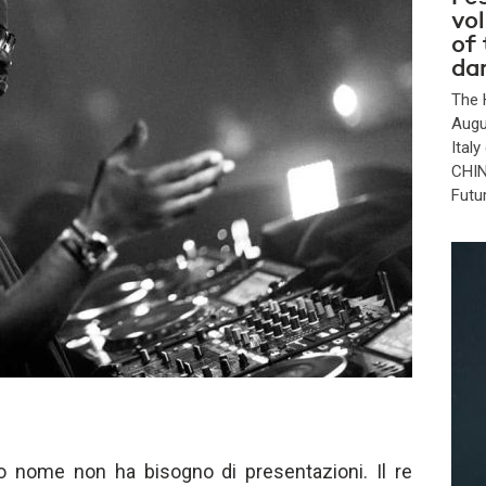
vo
of
da
The 
Augu
Ital
CHIN
Futu
o nome non ha bisogno di presentazioni. Il re