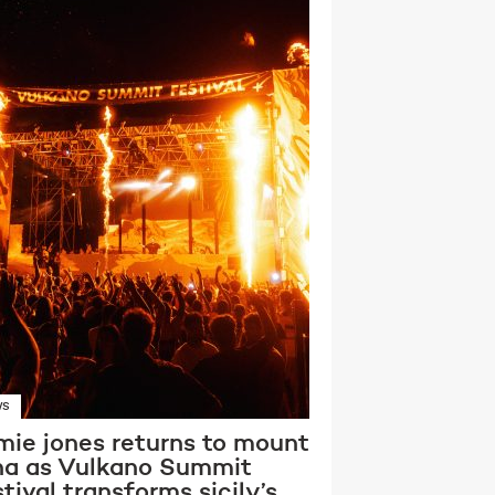
WS
mie jones returns to mount
na as Vulkano Summit
tival transforms sicily’s