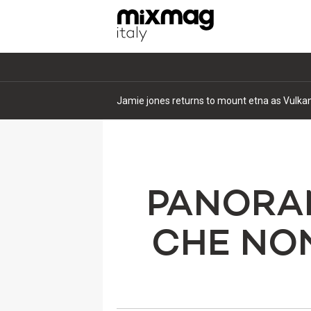
Eli brown shares ferocious new single ‘it’s li
PANORAM
CHE NON