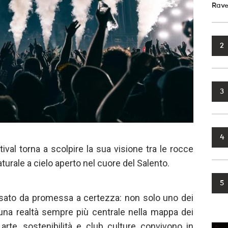
Rave
2
3
4
val torna a scolpire la sua visione tra le rocce
aturale a cielo aperto nel cuore del Salento.
5
sato da promessa a certezza: non solo uno dei
a una realtà sempre più centrale nella mappa dei
 arte, sostenibilità e club culture convivono in