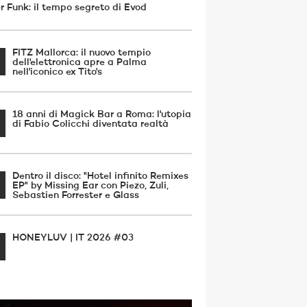
r Funk: il tempo segreto di Evod
FITZ Mallorca: il nuovo tempio
dell'elettronica apre a Palma
nell'iconico ex Tito's
18 anni di Magick Bar a Roma: l'utopia
di Fabio Colicchi diventata realtà
Dentro il disco: "Hotel infinito Remixes
EP" by Missing Ear con Piezo, Zuli,
Sebastien Forrester e Glass
HONEYLUV | IT 2026 #03