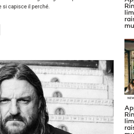
Ri
e si capisce il perché.
li
rai
N
mus
NE
Ap
Ri
li
rai