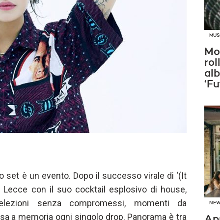
MUS
Mo
rol
al
‘Fu
o set è un evento. Dopo il successo virale di ‘(It
 Lecce con il suo cocktail esplosivo di house,
selezioni senza compromessi, momenti da
NE
e sa a memoria ogni singolo drop. Panorama è tra
Ap