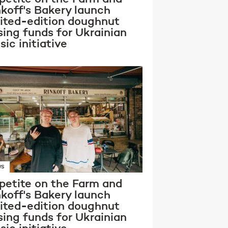
nkoff's Bakery launch
mited-edition doughnut
sing funds for Ukrainian
ic initiative
WS
petite on the Farm and
nkoff's Bakery launch
mited-edition doughnut
sing funds for Ukrainian