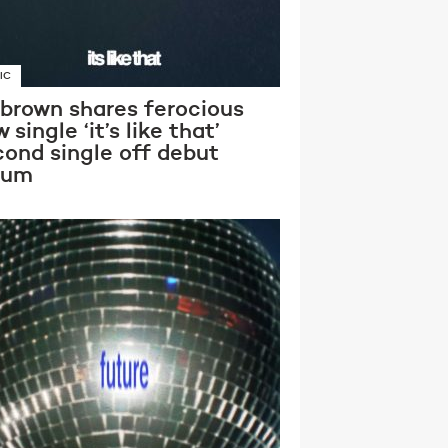
IC
 brown shares ferocious
 single ‘it’s like that’
cond single off debut
bum