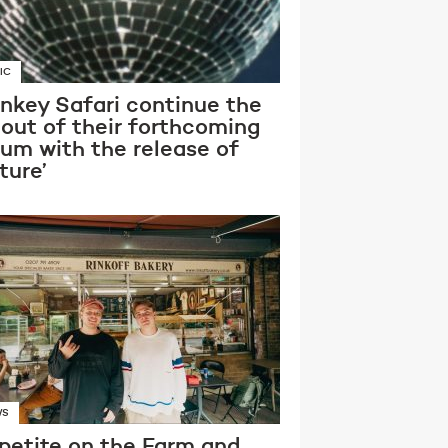
IC
nkey Safari continue the
lout of their forthcoming
bum with the release of
ture’
WS
petite on the Farm and