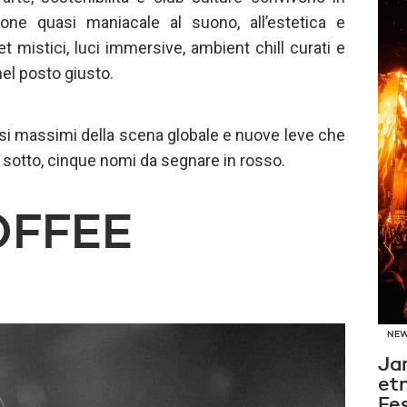
zione quasi maniacale al suono, all’estetica e
t mistici, luci immersive, ambient chill curati e
nel posto giusto.
esi massimi della scena globale e nuove leve che
i sotto, cinque nomi da segnare in rosso.
OFFEE
NE
Ja
et
Fes