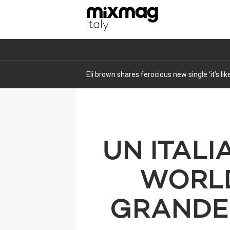
Eli brown shares ferocious new single ‘it’s li
UN ITAL
WORLD
GRANDE 