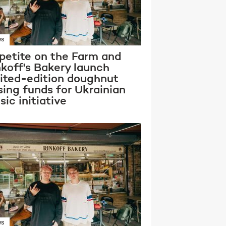
WS
petite on the Farm and
nkoff's Bakery launch
mited-edition doughnut
sing funds for Ukrainian
ic initiative
WS