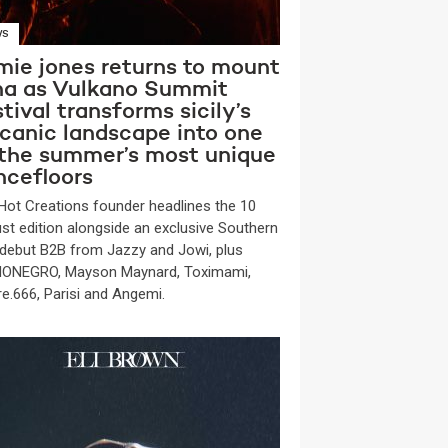
WS
mie jones returns to mount
na as Vulkano Summit
tival transforms sicily’s
lcanic landscape into one
 the summer’s most unique
ncefloors
Hot Creations founder headlines the 10
st edition alongside an exclusive Southern
y debut B2B from Jazzy and Jowi, plus
ONEGRO, Mayson Maynard, Toximami,
re.666, Parisi and Angemi.