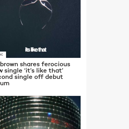
IC
 brown shares ferocious
 single ‘it’s like that’
cond single off debut
bum