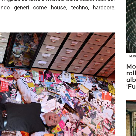
endo generi come house, techno, hardcore,
MUS
Mo
rol
al
‘Fu